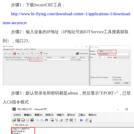
步骤
1
：下载
SecureCRT
工具：
http://www.hi-flying.com/download-center-1/applications-1/download-
item-securecrt
步骤2：输入设备的
IP
地址（
IP
地址可由
IOTService
工具搜索获取
到），端口
23
。
步骤3：默认登录名和密码都是
admin
，然后显示“
EPORT>
“，已登
入
Cli
指令模式